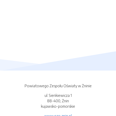
Powiatowego Zespołu Oświaty w Żninie
ul. Sienkiewicza 1
88-400, Żnin
kujawsko-pomorskie
www.pzo.znin.pl