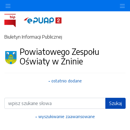
Ukryj/pokaż menu przedmiotowe
Uk
Biuletyn Informacji Publicznej
Powiatowego Zespołu
Oświaty w Żninie
ostatnio dodane
Wyszukiwarka
Szukaj
wyszukiwanie zaawansowane